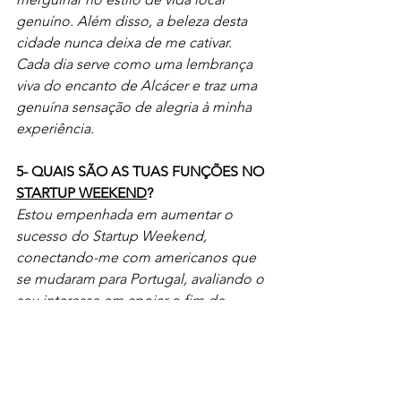
genuíno. Além disso, a beleza desta 
cidade nunca deixa de me cativar. 
Cada dia serve como uma lembrança 
viva do encanto de Alcácer e traz uma 
genuína sensação de alegria à minha 
experiência.
5- QUAIS SÃO AS TUAS FUNÇÕES NO 
STARTUP WEEKEND
?
Estou empenhada em aumentar o 
sucesso do Startup Weekend, 
conectando-me com americanos que 
se mudaram para Portugal, avaliando o 
seu interesse em apoiar o fim de 
semana Techstars. Ao mesmo tempo, 
estou cultivando relacionamentos com 
empreendedores para gerar 
consciência e entusiasmo por este 